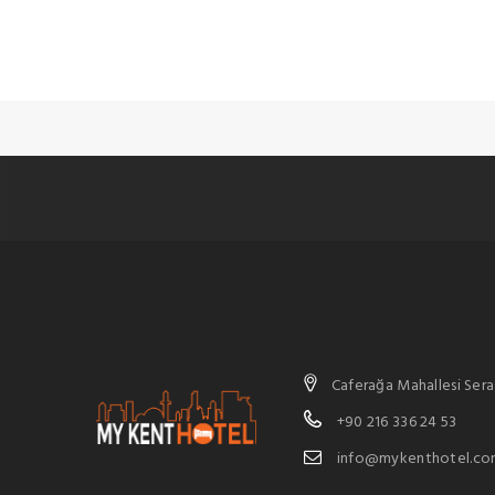
Caferağa Mahallesi Ser
+90 216 336 24 53
info@mykenthotel.co