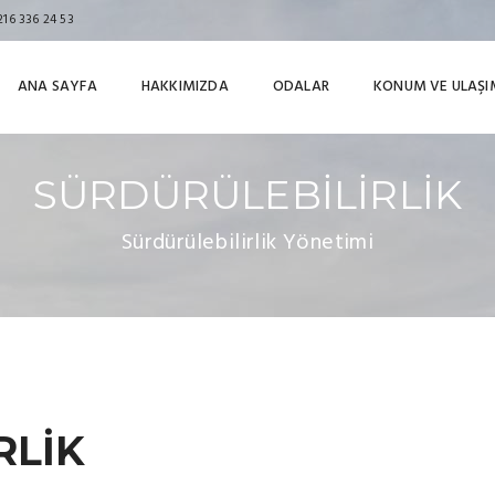
216 336 24 53
ANA SAYFA
HAKKIMIZDA
ODALAR
KONUM VE ULAŞI
SÜRDÜRÜLEBİLİRLİK
Sürdürülebilirlik Yönetimi
RLİK