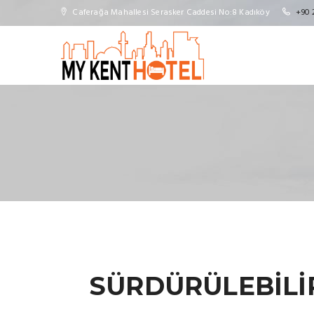
Caferağa Mahallesi Serasker Caddesi No:8 Kadıköy
+90 
SÜRDÜRÜLEBİLİ