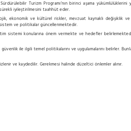
iye Sürdürülebilir Turizm Programı’nın birinci aşama yükümlülüklerini
sürekli iyileştirilmesini taahhüt eder.
ik, ekonomik ve kültürel riskler, mevzuat kaynaklı değişiklik ve
istem ve politikalar güncellenmektedir.
im sistemi konularına önem vermekte ve hedefler belirlemektedir.
güvenlik ile ilgili temel politikalarını ve uygulamalarını belirler. Bunla
zlenir ve kaydedilir. Gerekmesi halinde düzeltici önlemler alınır.