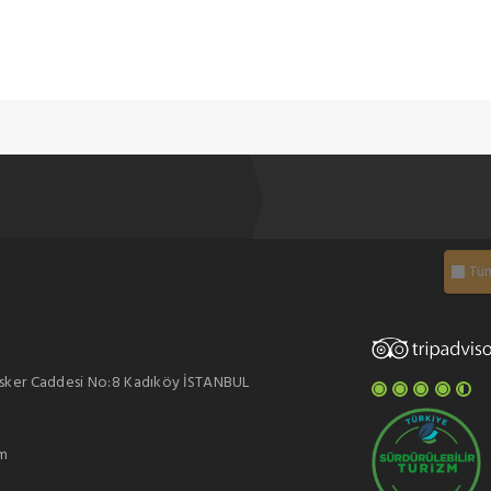
Tüm
asker Caddesi No:8 Kadıköy İSTANBUL
m